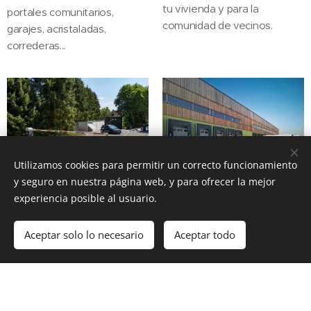
tu vivienda y para la
portales comunitarios,
comunidad de vecinos.
garajes, acristaladas,
correderas...
Utilizamos cookies para permitir un correcto funcionamiento
y seguro en nuestra página web, y para ofrecer la mejor
Barreras de acceso
Soluciones para
experiencia posible al usuario.
empresas
CONTROL DE ACCESO
PARA VEHÍCULOS
PUERTAS RAPIDAS,
Aceptar solo lo necesario
Aceptar todo
ABRIGOS, PUERTAS
Equipamos tu empresa con
ACRISTALADAS...
las mejores soluciones en
barreras de acceso para
Visita nuestra zona de
vehículos de todo tipo.
empresas para ver todas las