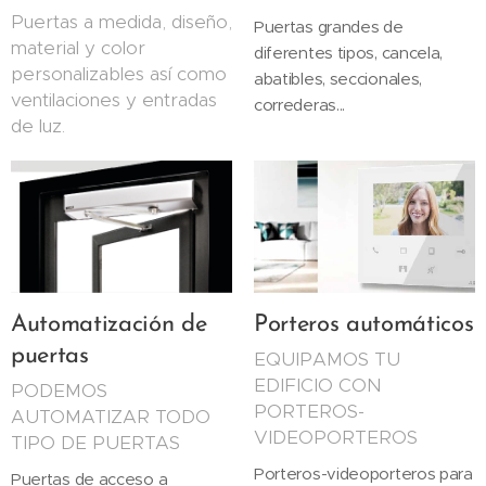
Puertas a medida, diseño,
Puertas grandes de
material y color
diferentes tipos, cancela,
personalizables así como
abatibles, seccionales,
ventilaciones y entradas
correderas...
de luz.
Automatización de
Porteros automáticos
puertas
EQUIPAMOS TU
EDIFICIO CON
PODEMOS
PORTEROS-
AUTOMATIZAR TODO
VIDEOPORTEROS
TIPO DE PUERTAS
Porteros-videoporteros para
Puertas de acceso a